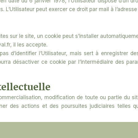
 en date du 6 janvier 1978, l’Utilisateur dispose d’un dr
. L’Utilisateur peut exercer ce droit p
ar mail à l’adres
sites sur le site, un cookie peut s’installer automatiquem
l.fr, il les accepte.
 d’identifier l’Utilisateur, mais sert à enregistrer de
r pourra désactiver ce cookie par l’intermédiaire des pa
tellectuelle
commercialisation, modification de toute ou partie du si
aîner des actions et des poursuites judiciaires telle