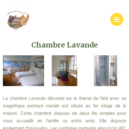
Aller
Main
au
Men
contenu
Chambre Lavande
La chambre Lavande décorée sur le thème de l’été avec sa
magnifique peinture murale est située au 1er étage de la
maison. Cette chambre dispose de deux lits simples pour
vous accueillir en famille ou entre amis. Elle dispose
également d’un lavabo. Les sanitaires partagés ainsi qu’un WC