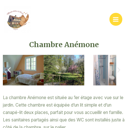
Aller
Main
au
Men
contenu
Chambre Anémone
La chambre Anémone est située au 1er étage avec vue sur le
jardin. Cette chambre est équipée d’un lit simple et d’un
canapé-lit deux places, parfait pour vous accueillir en famille.
Les sanitaires partagés ainsi que des WC sont installés juste à
côté de la chambre, sur le palier.